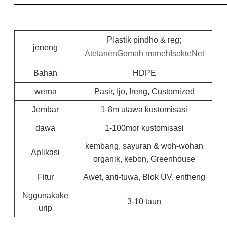
Plastik pindho & reg;
jeneng
A
tetanèn
G
omah maneh
I
sekte
N
et
Bahan
HDPE
werna
Pasir, Ijo, Ireng, Customized
Jembar
1-8m utawa kustomisasi
dawa
1-100mor kustomisasi
kembang, sayuran & woh-wohan
Aplikasi
organik, kebon, Greenhouse
Fitur
Awet, anti-tuwa, Blok UV, entheng
Nggunakake
3-10 taun
urip