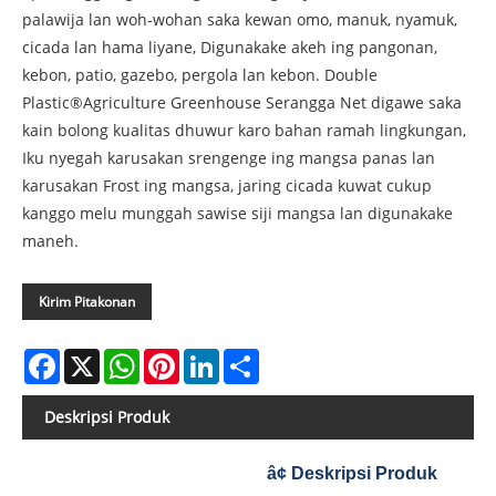
palawija lan woh-wohan saka kewan omo, manuk, nyamuk,
cicada lan hama liyane, Digunakake akeh ing pangonan,
kebon, patio, gazebo, pergola lan kebon. Double
Plastic®Agriculture Greenhouse Serangga Net digawe saka
kain bolong kualitas dhuwur karo bahan ramah lingkungan,
Iku nyegah karusakan srengenge ing mangsa panas lan
karusakan Frost ing mangsa, jaring cicada kuwat cukup
kanggo melu munggah sawise siji mangsa lan digunakake
maneh.
Kirim Pitakonan
Facebook
X
WhatsApp
Pinterest
LinkedIn
Share
Deskripsi Produk
â¢ Deskripsi Produk