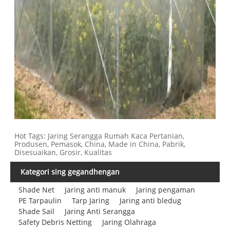
Hot Tags: Jaring Serangga Rumah Kaca Pertanian,
Produsen, Pemasok, China, Made in China, Pabrik,
Disesuaikan, Grosir, Kualitas
Kategori sing gegandhengan
Shade Net
Jaring anti manuk
Jaring pengaman
PE Tarpaulin
Tarp Jaring
Jaring anti bledug
Shade Sail
Jaring Anti Serangga
Safety Debris Netting
Jaring Olahraga