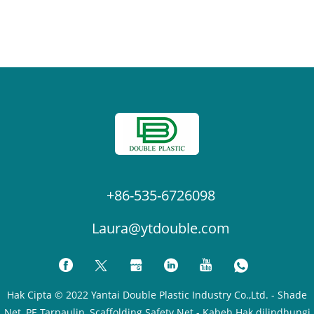
+86-535-6726098
Laura@ytdouble.com
Hak Cipta © 2022 Yantai Double Plastic Industry Co.,Ltd. - Shade
Net, PE Tarpaulin, Scaffolding Safety Net - Kabeh Hak dilindhungi