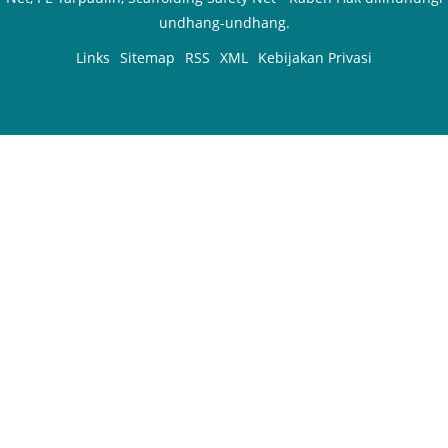
undhang-undhang.
Links
Sitemap
RSS
XML
Kebijakan Privasi