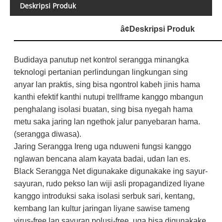
Deskripsi Produk
â¢
Deskripsi Produk
Budidaya panutup net kontrol serangga minangka
teknologi pertanian perlindungan lingkungan sing
anyar lan praktis, sing bisa ngontrol kabeh jinis hama
kanthi efektif kanthi nutupi trellframe kanggo mbangun
penghalang isolasi buatan, sing bisa nyegah hama
metu saka jaring lan ngethok jalur panyebaran hama.
(serangga diwasa).
Jaring Serangga Ireng uga nduweni fungsi kanggo
nglawan bencana alam kayata badai, udan lan es.
Black Serangga Net digunakake digunakake ing sayur-
sayuran, rudo pekso lan wiji asli propagandized liyane
kanggo introduksi saka isolasi serbuk sari, kentang,
kembang lan kultur jaringan liyane sawise tameng
virus-free lan sayuran polusi-free, uga bisa digunakake