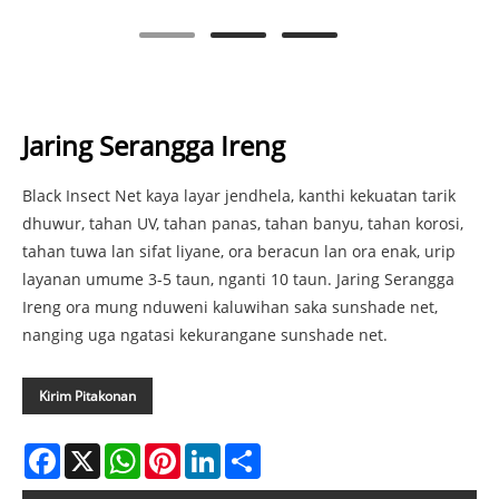
Jaring Serangga Ireng
Black Insect Net kaya layar jendhela, kanthi kekuatan tarik
dhuwur, tahan UV, tahan panas, tahan banyu, tahan korosi,
tahan tuwa lan sifat liyane, ora beracun lan ora enak, urip
layanan umume 3-5 taun, nganti 10 taun. Jaring Serangga
Ireng ora mung nduweni kaluwihan saka sunshade net,
nanging uga ngatasi kekurangane sunshade net.
Kirim Pitakonan
Facebook
X
WhatsApp
Pinterest
LinkedIn
Share