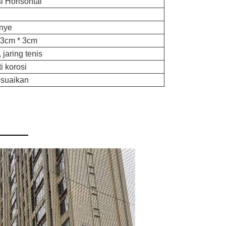
 Horisontal
anye
 3cm * 3cm
 jaring tenis
i korosi
esuaikan