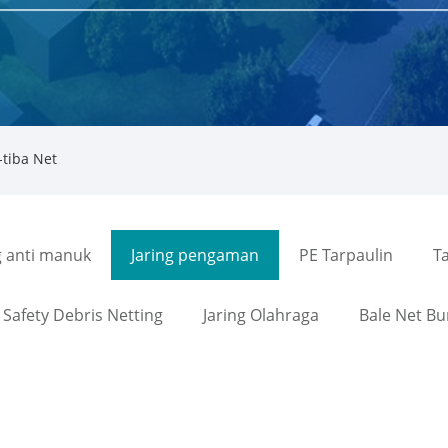
-tiba Net
g anti manuk
Jaring pengaman
PE Tarpaulin
Ta
Safety Debris Netting
Jaring Olahraga
Bale Net B