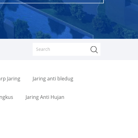
rp Jaring
Jaring anti bledug
ungkus
Jaring Anti Hujan