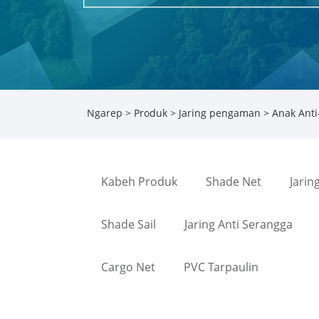
Ngarep
>
Produk
>
Jaring pengaman
> Anak Anti
Kabeh Produk
Shade Net
Jarin
Shade Sail
Jaring Anti Serangga
Cargo Net
PVC Tarpaulin