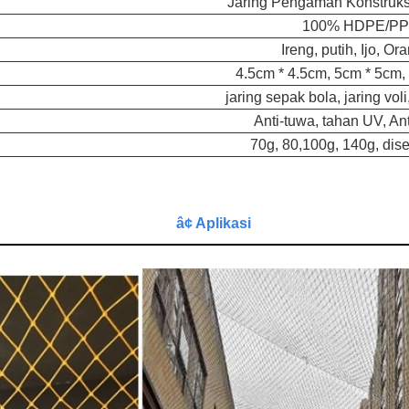
Jaring Pengaman Konstruksi
100% HDPE/PP
Ireng, putih, Ijo, Or
4.5cm * 4.5cm, 5cm * 5cm,
jaring sepak bola, jaring voli,
Anti-tuwa, tahan UV, Ant
70g, 80,100g, 140g, dis
â¢ Aplikasi