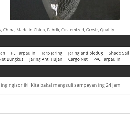
s, China, Made in China, Pabrik, Customized, Grosir, Quality
man
PE Tarpaulin
Tarp Jaring
Jaring anti bledug
Shade Sail
Net Bungkus
Jaring Anti Hujan
Cargo Net
PVC Tarpaulin
ng ngisor iki. Kita bakal mangsuli sampeyan ing 24 jam.