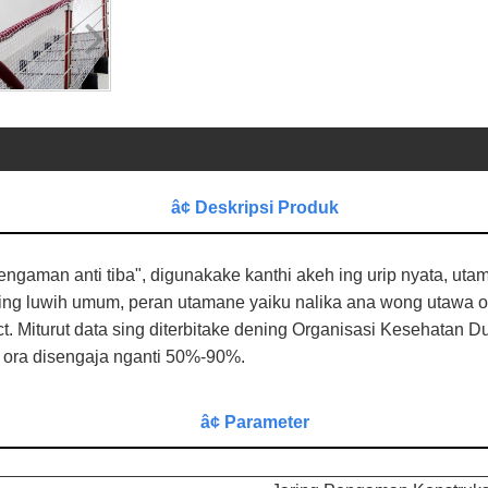
â¢ Deskripsi Produk
 pengaman anti tiba", digunakake kanthi akeh ing urip nyata, uta
ng luwih umum, peran utamane yaiku nalika ana wong utawa oby
. Miturut data sing diterbitake dening Organisasi Kesehatan 
 ora disengaja nganti 50%-90%.
â¢ Parameter