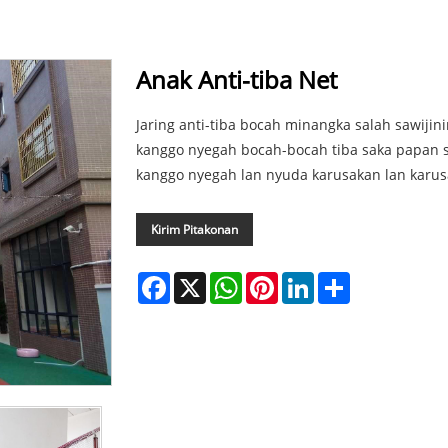
Anak Anti-tiba Net
Jaring anti-tiba bocah minangka salah sawijinin
kanggo nyegah bocah-bocah tiba saka papan s
kanggo nyegah lan nyuda karusakan lan karus
Kirim Pitakonan
Facebook
X
WhatsApp
Pinterest
LinkedIn
Share