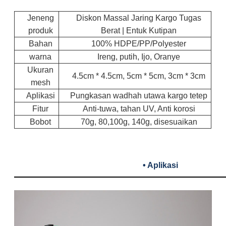
Jeneng
Diskon Massal Jaring Kargo Tugas
produk
Berat | Entuk Kutipan
Bahan
100% HDPE/PP/Polyester
warna
Ireng, putih, Ijo, Oranye
Ukuran
4.5cm * 4.5cm, 5cm * 5cm, 3cm * 3cm
mesh
Aplikasi
Pungkasan wadhah utawa kargo tetep
Fitur
Anti-tuwa, tahan UV, Anti korosi
Bobot
70g, 80,100g, 140g, disesuaikan
• Aplikasi