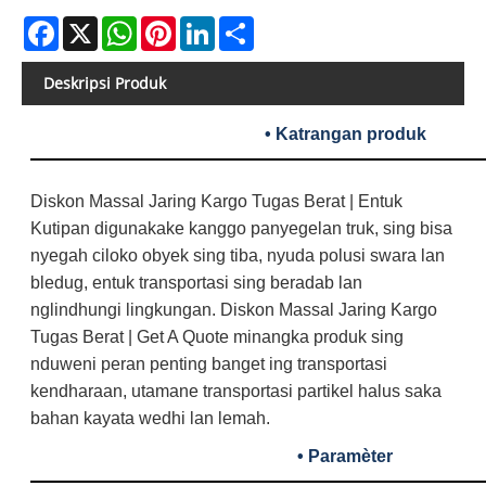
Facebook
X
WhatsApp
Pinterest
LinkedIn
Share
Deskripsi Produk
• Katrangan produk
Diskon Massal Jaring Kargo Tugas Berat | Entuk
Kutipan digunakake kanggo panyegelan truk, sing bisa
nyegah ciloko obyek sing tiba, nyuda polusi swara lan
bledug, entuk transportasi sing beradab lan
nglindhungi lingkungan. Diskon Massal Jaring Kargo
Tugas Berat | Get A Quote minangka produk sing
nduweni peran penting banget ing transportasi
kendharaan, utamane transportasi partikel halus saka
bahan kayata wedhi lan lemah.
• Paramèter